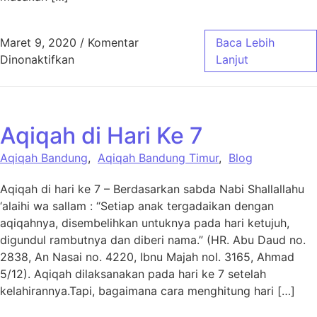
Maret 9, 2020
/
Komentar
Baca Lebih
pada aqiqahmadenah
Dinonaktifkan
Lanjut
Aqiqah di Hari Ke 7
Aqiqah Bandung
,
Aqiqah Bandung Timur
,
Blog
Aqiqah di hari ke 7 – Berdasarkan sabda Nabi Shallallahu
‘alaihi wa sallam : “Setiap anak tergadaikan dengan
aqiqahnya, disembelihkan untuknya pada hari ketujuh,
digundul rambutnya dan diberi nama.” (HR. Abu Daud no.
2838, An Nasai no. 4220, Ibnu Majah nol. 3165, Ahmad
5/12). Aqiqah dilaksanakan pada hari ke 7 setelah
kelahirannya.Tapi, bagaimana cara menghitung hari […]