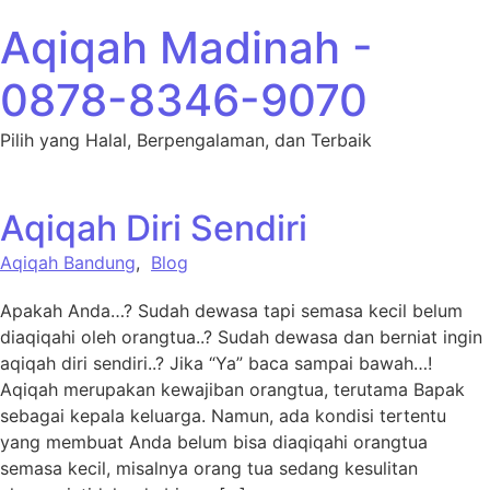
Lewati ke konten
Aqiqah Madinah -
0878-8346-9070
Pilih yang Halal, Berpengalaman, dan Terbaik
Aqiqah Diri Sendiri
Aqiqah Bandung
,
Blog
Apakah Anda…? Sudah dewasa tapi semasa kecil belum
diaqiqahi oleh orangtua..? Sudah dewasa dan berniat ingin
aqiqah diri sendiri..? Jika “Ya” baca sampai bawah…!
Aqiqah merupakan kewajiban orangtua, terutama Bapak
sebagai kepala keluarga. Namun, ada kondisi tertentu
yang membuat Anda belum bisa diaqiqahi orangtua
semasa kecil, misalnya orang tua sedang kesulitan