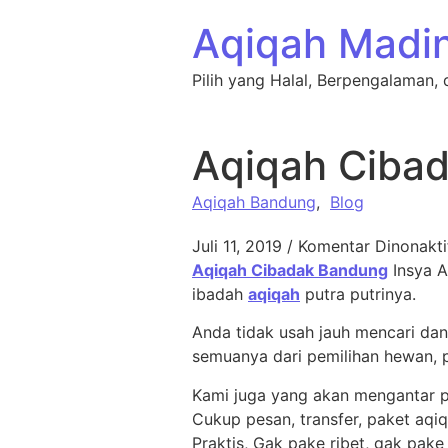
Lewati ke konten
Aqiqah Madi
Pilih yang Halal, Berpengalaman, 
Aqiqah Ciba
Aqiqah Bandung
,
Blog
Juli 11, 2019
/
Komentar Dinonakti
Aqiqah Cibadak Bandung
Insya A
ibadah
aqiqah
putra putrinya.
Anda tidak usah jauh mencari da
semuanya dari pemilihan hewan, 
Kami juga yang akan mengantar p
Cukup pesan, transfer, paket aqiq
Praktis, Gak pake ribet, gak pake