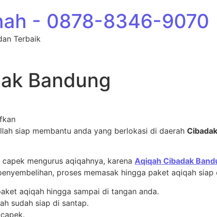
nah - 0878-8346-9070
dan Terbaik
dak Bandung
pada Aqiqah Cibadak Bandung
fkan
llah siap membantu anda yang berlokasi di daerah
Cibada
n capek mengurus aqiqahnya, karena
Aqiqah Cibadak Band
penyembelihan, proses memasak hingga paket aqiqah siap d
aket aqiqah hingga sampai di tangan anda.
ah sudah siap di santap.
 capek.