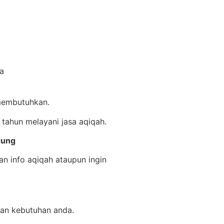
ma
 membutuhkan.
 tahun melayani jasa aqiqah.
dung
n info aqiqah ataupun ingin
gan kebutuhan anda.