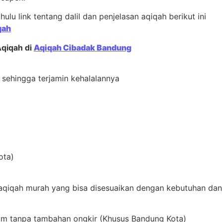
ulu link tentang dalil dan penjelasan aqiqah berikut ini
qah
Aqiqah di
Aqiqah Cibadak Bandung
i sehingga terjamin kehalalannya
ota)
 aqiqah murah yang bisa disesuaikan dengan kebutuhan da
rim tanpa tambahan ongkir (Khusus Bandung Kota)