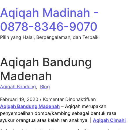
Lewati ke konten
Aqiqah Madinah -
0878-8346-9070
Pilih yang Halal, Berpengalaman, dan Terbaik
Aqiqah Bandung
Madenah
Aqiqah Bandung
,
Blog
pada Aqiqah B
Februari 19, 2020
/
Komentar Dinonaktifkan
Aqiqah Bandung Madenah
– Aqiqah merupakan
penyembelihan domba/kambing sebagai bentuk rasa
syukur orangtua atas kelahiran anaknya. |
Aqiqah Cimahi