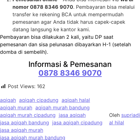
nomor 0878 8346 9070
. Pembayaran bisa melalui
transfer ke rekening BCA untuk mempermudah
pemesanan agar Anda tidak harus capek-capek
datang langsung ke kantor kami.
Pembayaran bisa dilakukan 2 kali, yaitu DP saat
pemesanan dan sisa pelunasan dibayarkan H-1 (setelah
domba di sembelih).
Informasi & Pemesanan
0878 8346 9070
Post Views:
162
aqiqah
aqiqah cipadung
aqiqah halal
aqiqah murah
aqiqah murah bandung
aqiqah murah cipadung
jasa aqiqah
Oleh
supriadi
jasa aqiqah bandung
jasa aqiqah cipadung
al hilal
jasa aqiqah murah
jasa aqiqah murah bandung