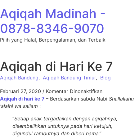
Lewati ke konten
Aqiqah Madinah -
0878-8346-9070
Pilih yang Halal, Berpengalaman, dan Terbaik
Aqiqah di Hari Ke 7
Aqiqah Bandung
,
Aqiqah Bandung Timur
,
Blog
pada Aqiqah di 
Februari 27, 2020
/
Komentar Dinonaktifkan
Aqiqah di hari ke 7
–
Berdasarkan sabda Nabi
Shallallahu
‘alaihi wa sallam
:
“
Setiap anak tergadaikan dengan aqiqahnya,
disembelihkan untuknya pada hari ketujuh,
digundul rambutnya dan diberi nama
.”