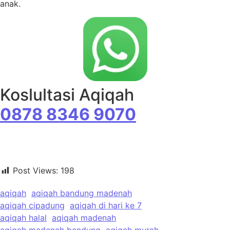
anak.
Koslultasi Aqiqah
0878 8346 9070
Post Views:
198
aqiqah
aqiqah bandung madenah
aqiqah cipadung
aqiqah di hari ke 7
aqiqah halal
aqiqah madenah