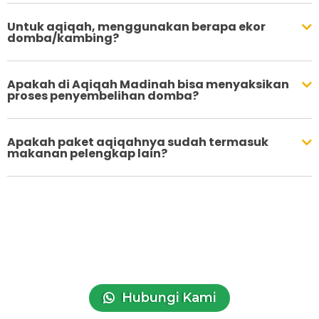
Untuk aqiqah, menggunakan berapa ekor
domba/kambing?
Apakah di Aqiqah Madinah bisa menyaksikan
proses penyembelihan domba?
Apakah paket aqiqahnya sudah termasuk
makanan pelengkap lain?
Ada yang mau ditanyakan? Atau konsultasi
Aqiqah? hubungi kami sekarang, Kami siap
membantu.
Hubungi Kami