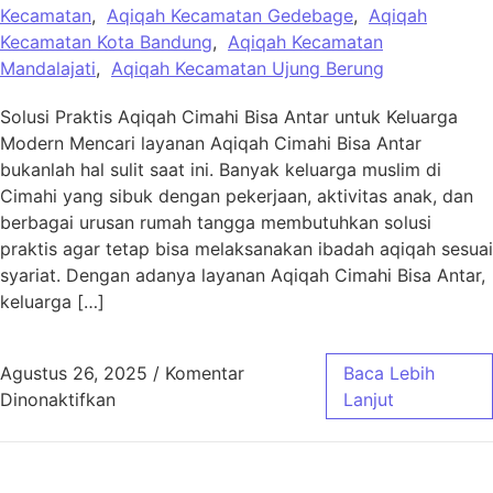
Kecamatan
,
Aqiqah Kecamatan Gedebage
,
Aqiqah
Kecamatan Kota Bandung
,
Aqiqah Kecamatan
Mandalajati
,
Aqiqah Kecamatan Ujung Berung
Solusi Praktis Aqiqah Cimahi Bisa Antar untuk Keluarga
Modern Mencari layanan Aqiqah Cimahi Bisa Antar
bukanlah hal sulit saat ini. Banyak keluarga muslim di
Cimahi yang sibuk dengan pekerjaan, aktivitas anak, dan
berbagai urusan rumah tangga membutuhkan solusi
praktis agar tetap bisa melaksanakan ibadah aqiqah sesuai
syariat. Dengan adanya layanan Aqiqah Cimahi Bisa Antar,
keluarga […]
Agustus 26, 2025
/
Komentar
Baca Lebih
pada Aqiqah Cimahi Bisa Antar ke Rumah da
Dinonaktifkan
Lanjut