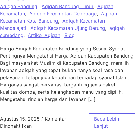
Aqiqah Bandung
,
Aqiqah Bandung Timur
,
Aqiqah
Kecamatan
,
Aqiqah Kecamatan Gedebage
,
Aqiqah
Kecamatan Kota Bandung
,
Aqiqah Kecamatan
Mandalajati
,
Aqiqah Kecamatan Ujung Berung
,
aqiqah
sumedang
,
Artikel Aqiqah
,
Blog
Harga Aqiqah Kabupaten Bandung yang Sesuai Syariat
Pentingnya Mengetahui Harga Aqiqah Kabupaten Bandung
Bagi masyarakat Muslim di Kabupaten Bandung, memilih
layanan aqiqah yang tepat bukan hanya soal rasa dan
pelayanan, tetapi juga kepatuhan terhadap syariat Islam.
Harganya sangat bervariasi tergantung jenis paket,
kualitas domba, serta kelengkapan menu yang dipilih.
Mengetahui rincian harga dan layanan […]
Agustus 15, 2025
/
Komentar
Baca Lebih
pada Harga Aqiqah Kabupaten Bandung Sesua
Dinonaktifkan
Lanjut