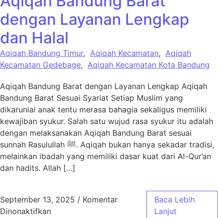
Aqiqah Bandung Barat
dengan Layanan Lengkap
dan Halal
Aqiqah Bandung Timur
,
Aqiqah Kecamatan
,
Aqiqah
Kecamatan Gedebage
,
Aqiqah Kecamatan Kota Bandung
Aqiqah Bandung Barat dengan Layanan Lengkap Aqiqah
Bandung Barat Sesuai Syariat Setiap Muslim yang
dikaruniai anak tentu merasa bahagia sekaligus memiliki
kewajiban syukur. Salah satu wujud rasa syukur itu adalah
dengan melaksanakan Aqiqah Bandung Barat sesuai
sunnah Rasulullah ﷺ. Aqiqah bukan hanya sekadar tradisi,
melainkan ibadah yang memiliki dasar kuat dari Al-Qur’an
dan hadits. Allah […]
September 13, 2025
/
Komentar
Baca Lebih
pada Aqiqah Bandung Barat dengan Layanan
Dinonaktifkan
Lanjut