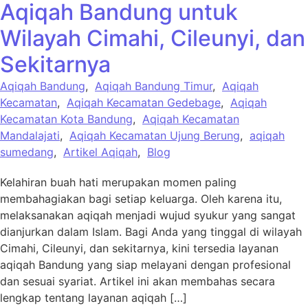
Aqiqah Bandung untuk
Wilayah Cimahi, Cileunyi, dan
Sekitarnya
Aqiqah Bandung
,
Aqiqah Bandung Timur
,
Aqiqah
Kecamatan
,
Aqiqah Kecamatan Gedebage
,
Aqiqah
Kecamatan Kota Bandung
,
Aqiqah Kecamatan
Mandalajati
,
Aqiqah Kecamatan Ujung Berung
,
aqiqah
sumedang
,
Artikel Aqiqah
,
Blog
Kelahiran buah hati merupakan momen paling
membahagiakan bagi setiap keluarga. Oleh karena itu,
melaksanakan aqiqah menjadi wujud syukur yang sangat
dianjurkan dalam Islam. Bagi Anda yang tinggal di wilayah
Cimahi, Cileunyi, dan sekitarnya, kini tersedia layanan
aqiqah Bandung yang siap melayani dengan profesional
dan sesuai syariat. Artikel ini akan membahas secara
lengkap tentang layanan aqiqah […]