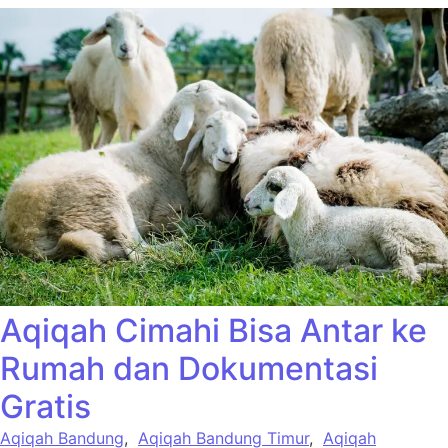
Aqiqah Cimahi Bisa Antar ke
Rumah dan Dokumentasi
Gratis
Aqiqah Bandung
,
Aqiqah Bandung Timur
,
Aqiqah