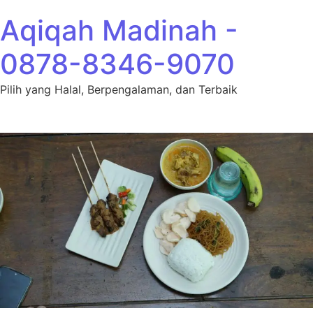
Lewati ke konten
Aqiqah Madinah -
0878-8346-9070
Pilih yang Halal, Berpengalaman, dan Terbaik