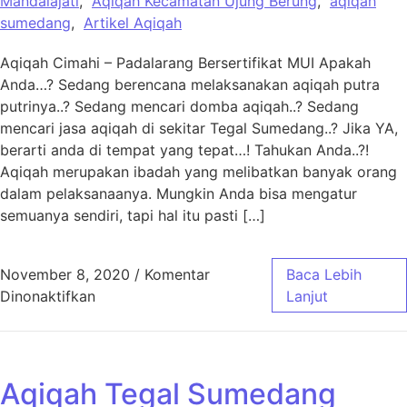
Mandalajati
,
Aqiqah Kecamatan Ujung Berung
,
aqiqah
sumedang
,
Artikel Aqiqah
Aqiqah Cimahi – Padalarang Bersertifikat MUI Apakah
Anda…? Sedang berencana melaksanakan aqiqah putra
putrinya..? Sedang mencari domba aqiqah..? Sedang
mencari jasa aqiqah di sekitar Tegal Sumedang..? Jika YA,
berarti anda di tempat yang tepat…! Tahukan Anda..?!
Aqiqah merupakan ibadah yang melibatkan banyak orang
dalam pelaksanaanya. Mungkin Anda bisa mengatur
semuanya sendiri, tapi hal itu pasti […]
November 8, 2020
/
Komentar
Baca Lebih
pada Aqiqah Cimahi Padalarang Bersertifikat
Dinonaktifkan
Lanjut
Aqiqah Tegal Sumedang