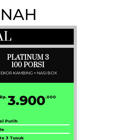
ENAH
AL
PLATINUM 3
100 PORSI
1 EKOR KAMBING + NASI BOX
3.900
Rp.
.000
si Putih
le
te 3 Tusuk