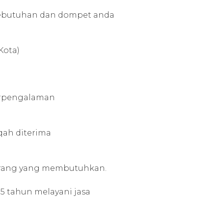
 kebutuhan dan dompet anda
Kota)
erpengalaman
qah diterima
n orang yang membutuhkan.
5 tahun melayani jasa