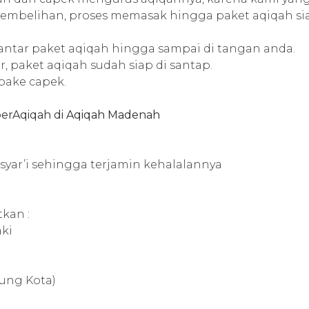
embelihan, proses memasak hingga paket aqiqah sia
ntar paket aqiqah hingga sampai di tangan anda.
r, paket aqiqah sudah siap di santap.
 pake capek.
berAqiqah di
Aqiqah Madenah
syar’i sehingga terjamin kehalalannya
kan :
aki
dung Kota)