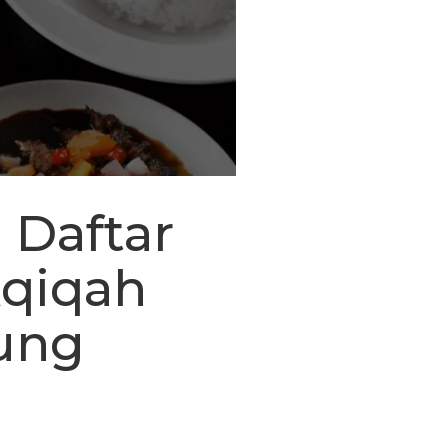
 Daftar
Aqiqah
ung