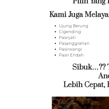
Pilih Ya
Kami Juga Melaya
Ujung Berung
Cigending
Pasirjati
Pasanggrahan
Pasirwangi
Pasir Endah
Sibuk…?? T
An
Lebih Cepat,