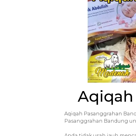
Aqiqah
Aqiqah Pasanggrahan
Band
Pasanggrahan Bandung un
Anda tidak usah jauh menc