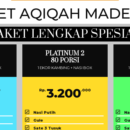
ET AQIQAH MAD
AKET LENGKAP SPESI
PLATINUM 2
80 PORSI
X
1 EKOR KAMBING + NASI BOX
3.200
0
Rp.
.000
Nasi Putih
Na
Gule
Gu
Sate 3 Tusuk
Sa