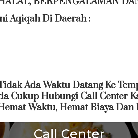
ng HALAL, BERPENGALAMAN DA
ni Aqiqah Di Daerah :
idak Ada Waktu Datang Ke Temp
da Cukup Hubungi Call Center K
 Hemat Waktu, Hemat Biaya Dan
Call Center