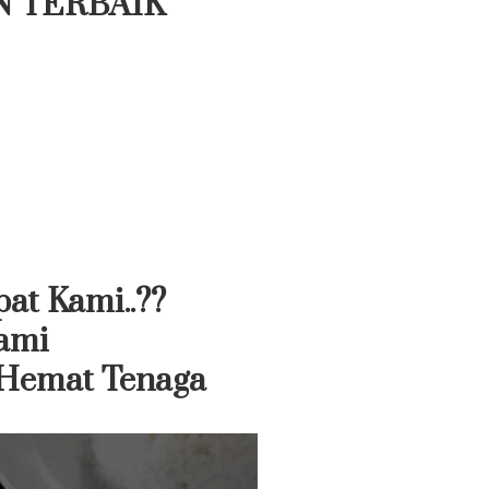
N TERBAIK
at Kami..??
ami
 Hemat Tenaga