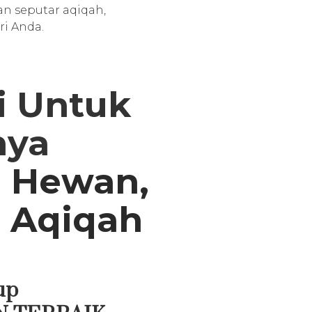
an seputar aqiqah,
ri Anda.
ni Untuk
nya
, Hewan,
 Aqiqah
up