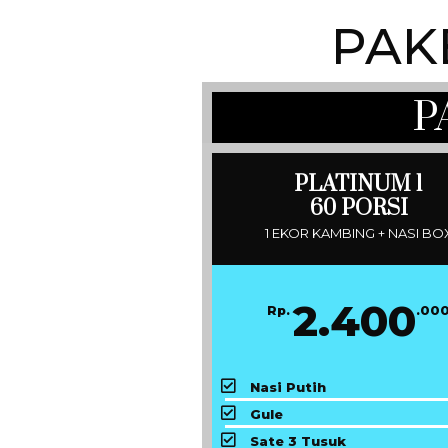
PAK
P
PLATINUM 1
60 PORSI
1 EKOR KAMBING + NASI BO
2.400
Rp.
.00
Nasi Putih
Gule
Sate 3 Tusuk