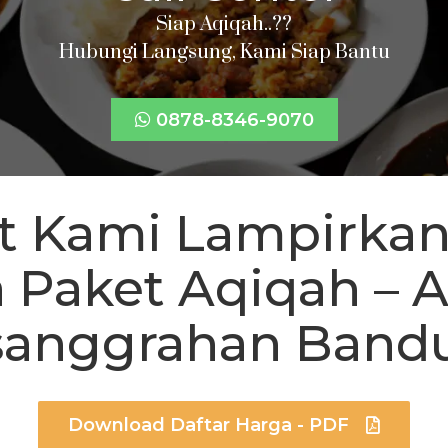
Siap Aqiqah..??
Hubungi Langsung, Kami Siap Bantu
0878-8346-9070
t Kami Lampirkan
 Paket Aqiqah – 
sanggrahan
Band
Download Daftar Harga - PDF