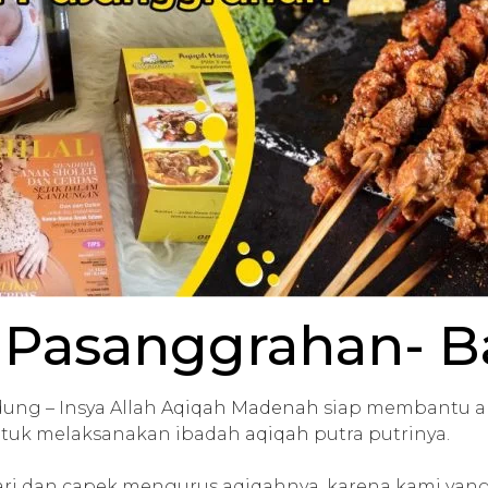
 Pasanggrahan- 
ung – Insya Allah
Aqiqah Madenah
siap membantu an
tuk melaksanakan ibadah
aqiqah
putra putrinya.
ari dan capek mengurus aqiqahnya, karena kami ya