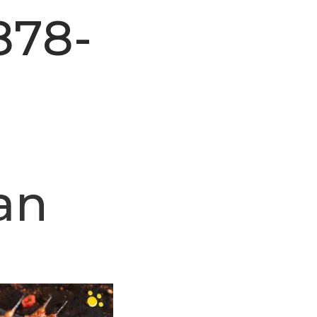
878-
an