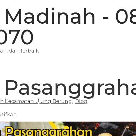
 Madinah - 0
070
an, dan Terbaik
 Pasanggrah
ah Kecamatan Ujung Berung
,
Blog
tifkan