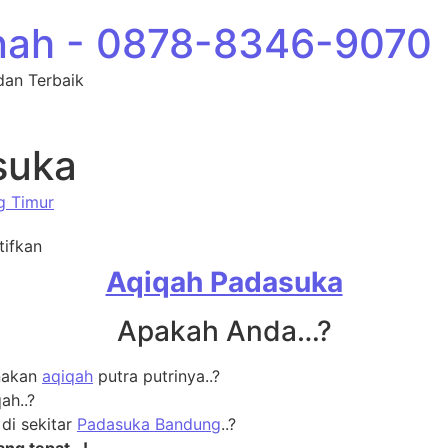
nah - 0878-8346-9070
dan Terbaik
suka
g Timur
pada Aqiqah Padasuka
tifkan
Aqiqah Padasuka
Apakah Anda…?
nakan
aqiqah
putra putrinya..?
ah..?
di sekitar
Padasuka Bandung
..?