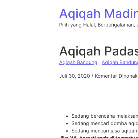
Lewati ke konten
Aqiqah Madi
Pilih yang Halal, Berpengalaman, 
Aqiqah Pada
Aqiqah Bandung
,
Aqiqah Bandun
Juli 30, 2020
/
Komentar Dinonak
Sedang berencana melaksa
Sedang mencari domba aqiq
Sedang mencari jasa aqiqah 