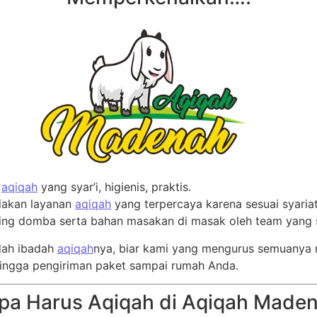
a
aqiqah
yang syar’i, higienis, praktis.
iakan layanan
aqiqah
yang terpercaya karena sesuai syariat,
ging domba serta bahan masakan di masak oleh team yang
ah ibadah
aqiqah
nya, biar kami yang mengurus semuanya m
ingga pengiriman paket sampai rumah Anda.
pa Harus Aqiqah di Aqiqah Made