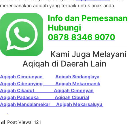
merencanakan aqiqah yang terbaik untuk anak anda.
Info dan Pemesanan
Hubungi
0878 8346 9070
Kami Juga Melayani
Aqiqah di Daerah Lain
Aqiqah Cimeunyan
Aqiqah Sindanglaya
Aqiqah Cibeunying
Aqiqah Mekarmanik
Aqiqah Cikadut
Aqiqah Cimenyan
Aqiqah Padasuka
Aqiqah Ciburial
Aqiqah Mandalamekar
Aqiqah Mekarsaluyu
Post Views:
121