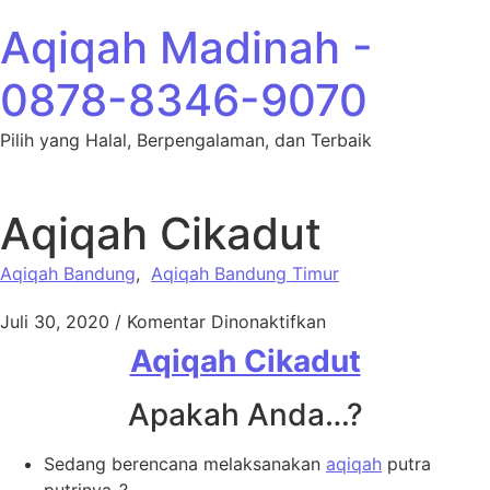
Lewati ke konten
Aqiqah Madinah -
0878-8346-9070
Pilih yang Halal, Berpengalaman, dan Terbaik
Aqiqah Cikadut
Aqiqah Bandung
,
Aqiqah Bandung Timur
pada Aqiqah Cikad
Juli 30, 2020
/
Komentar Dinonaktifkan
Aqiqah Cikadut
Apakah Anda…?
Sedang berencana melaksanakan
aqiqah
putra