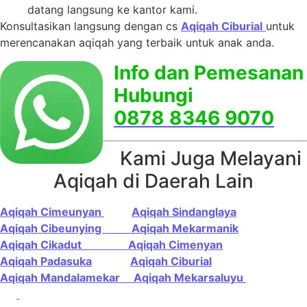
datang langsung ke kantor kami.
Konsultasikan langsung dengan cs
Aqiqah Ciburial
u
ntuk
merencanakan aqiqah yang terbaik untuk anak anda.
Info dan Pemesanan
Hubungi
0878 8346 9070
Kami Juga Melayani
Aqiqah di Daerah Lain
Aqiqah Cimeunyan
Aqiqah Sindanglaya
Aqiqah Cibeunying
Aqiqah Mekarmanik
Aqiqah Cikadut
Aqiqah Cimenyan
Aqiqah Padasuka
Aqiqah Ciburial
Aqiqah Mandalamekar
Aqiqah Mekarsaluyu