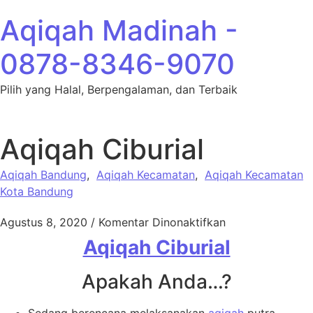
Lewati ke konten
Aqiqah Madinah -
0878-8346-9070
Pilih yang Halal, Berpengalaman, dan Terbaik
Aqiqah Ciburial
Aqiqah Bandung
,
Aqiqah Kecamatan
,
Aqiqah Kecamatan
Kota Bandung
pada Aqiqah Cib
Agustus 8, 2020
/
Komentar Dinonaktifkan
Aqiqah Ciburial
Apakah Anda…?