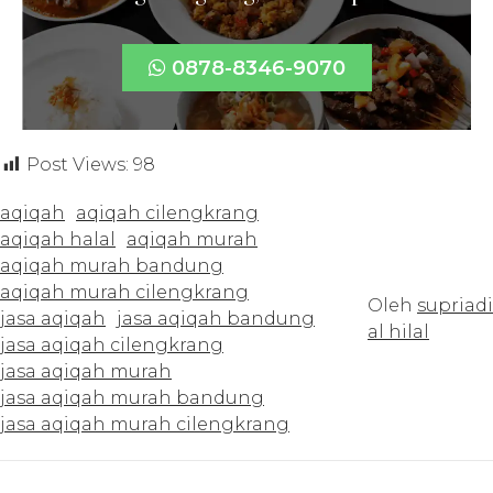
0878-8346-9070
Post Views:
98
aqiqah
aqiqah cilengkrang
aqiqah halal
aqiqah murah
aqiqah murah bandung
aqiqah murah cilengkrang
Oleh
supriadi
jasa aqiqah
jasa aqiqah bandung
al hilal
jasa aqiqah cilengkrang
jasa aqiqah murah
jasa aqiqah murah bandung
jasa aqiqah murah cilengkrang