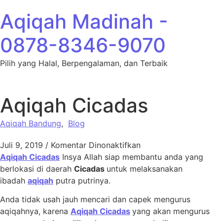
Lewati ke konten
Aqiqah Madinah -
0878-8346-9070
Pilih yang Halal, Berpengalaman, dan Terbaik
Aqiqah Cicadas
Aqiqah Bandung
,
Blog
pada Aqiqah Cicadas
Juli 9, 2019
/
Komentar Dinonaktifkan
Aqiqah Cicadas
Insya Allah siap membantu anda yang
berlokasi di daerah
Cicadas
untuk melaksanakan
ibadah
aqiqah
putra putrinya.
Anda tidak usah jauh mencari dan capek mengurus
aqiqahnya, karena
Aqiqah Cicadas
yang akan mengurus