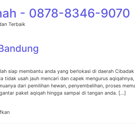
nah - 0878-8346-9070
dan Terbaik
 Bandung
lah siap membantu anda yang berlokasi di daerah Cibada
nda tidak usah jauh mencari dan capek mengurus aqiqahnya
anya dari pemilihan hewan, penyembelihan, proses memas
gantar paket aqiqah hingga sampai di tangan anda. […]
pada Aqiqah Cibadak Bandung
fkan