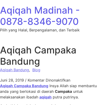
Lewati ke konten
Aqiqah Madinah -
0878-8346-9070
Pilih yang Halal, Berpengalaman, dan Terbaik
Aqiqah Campaka
Bandung
Aqiqah Bandung
,
Blog
pada Aqiqah Camp
Juni 28, 2019
/
Komentar Dinonaktifkan
Aqiqah Campaka Bandung
Insya Allah siap membantu
anda yang berlokasi di daerah
Campaka
untuk
melaksanakan ibadah
aqiqah
putra putrinya.