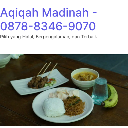
Lewati ke konten
Aqiqah Madinah -
0878-8346-9070
Pilih yang Halal, Berpengalaman, dan Terbaik