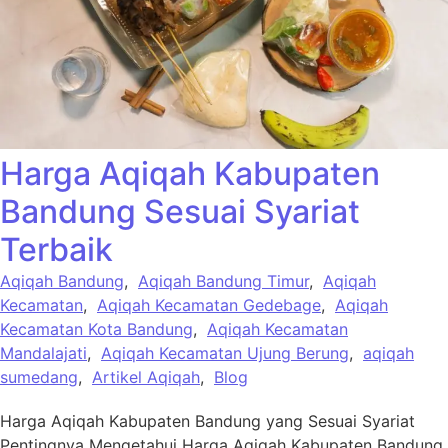
Harga Aqiqah Kabupaten
Bandung Sesuai Syariat
Terbaik
Aqiqah Bandung
,
Aqiqah Bandung Timur
,
Aqiqah
Kecamatan
,
Aqiqah Kecamatan Gedebage
,
Aqiqah
Kecamatan Kota Bandung
,
Aqiqah Kecamatan
Mandalajati
,
Aqiqah Kecamatan Ujung Berung
,
aqiqah
sumedang
,
Artikel Aqiqah
,
Blog
Harga Aqiqah Kabupaten Bandung yang Sesuai Syariat
Pentingnya Mengetahui Harga Aqiqah Kabupaten Bandung