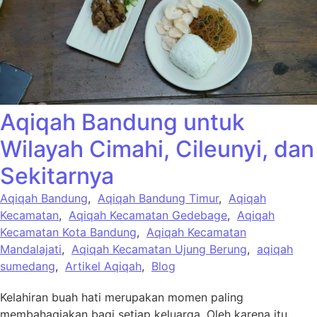
Aqiqah Bandung untuk
Wilayah Cimahi, Cileunyi, dan
Sekitarnya
Aqiqah Bandung
,
Aqiqah Bandung Timur
,
Aqiqah
Kecamatan
,
Aqiqah Kecamatan Gedebage
,
Aqiqah
Kecamatan Kota Bandung
,
Aqiqah Kecamatan
Mandalajati
,
Aqiqah Kecamatan Ujung Berung
,
aqiqah
sumedang
,
Artikel Aqiqah
,
Blog
Kelahiran buah hati merupakan momen paling
membahagiakan bagi setiap keluarga. Oleh karena itu,