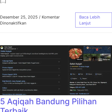
[…]
Desember 25, 2025
/
Komentar
Baca Lebih
pada Aqiqah Bandung Jasa Masak Profesiona
Dinonaktifkan
Lanjut
5 Aqiqah Bandung Pilihan
Terbaik