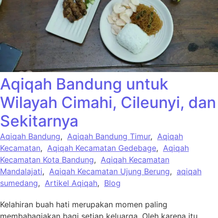
Aqiqah Bandung untuk
Wilayah Cimahi, Cileunyi, dan
Sekitarnya
Aqiqah Bandung
,
Aqiqah Bandung Timur
,
Aqiqah
Kecamatan
,
Aqiqah Kecamatan Gedebage
,
Aqiqah
Kecamatan Kota Bandung
,
Aqiqah Kecamatan
Mandalajati
,
Aqiqah Kecamatan Ujung Berung
,
aqiqah
sumedang
,
Artikel Aqiqah
,
Blog
Kelahiran buah hati merupakan momen paling
membahagiakan bagi setiap keluarga. Oleh karena itu,