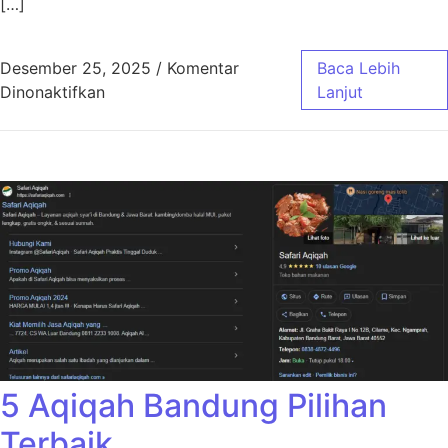
[…]
Desember 25, 2025
/
Komentar
Baca Lebih
pada Aqiqah Bandung Jasa Masak Profesiona
Dinonaktifkan
Lanjut
5 Aqiqah Bandung Pilihan
Terbaik