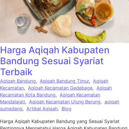
Harga Aqiqah Kabupaten
Bandung Sesuai Syariat
Terbaik
Aqiqah Bandung
,
Aqiqah Bandung Timur
,
Aqiqah
Kecamatan
,
Aqiqah Kecamatan Gedebage
,
Aqiqah
Kecamatan Kota Bandung
,
Aqiqah Kecamatan
Mandalajati
,
Aqiqah Kecamatan Ujung Berung
,
aqiqah
sumedang
,
Artikel Aqiqah
,
Blog
Harga Aqiqah Kabupaten Bandung yang Sesuai Syariat
Pentingnya Mengetahui Harga Aqiqah Kabupaten Bandung