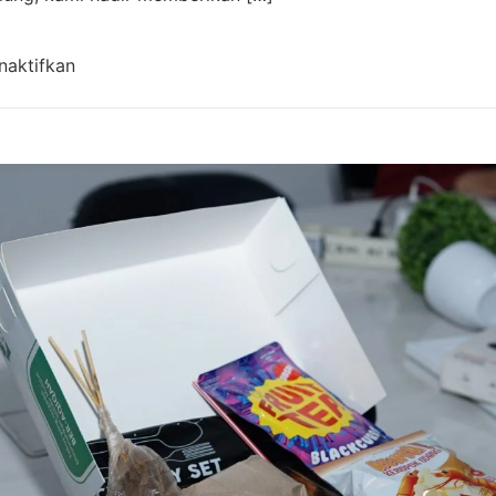
pada Aqiqah Cangkuang Bandung Terdekat | Cater
naktifkan