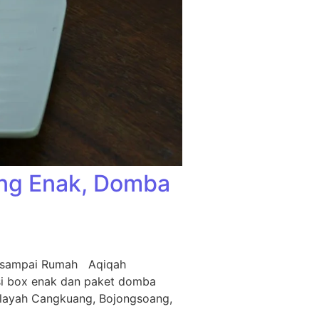
ing Enak, Domba
m sampai Rumah Aqiqah
si box enak dan paket domba
ilayah Cangkuang, Bojongsoang,