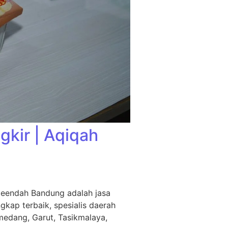
kir | Aqiqah
leendah Bandung adalah jasa
kap terbaik, spesialis daerah
medang, Garut, Tasikmalaya,