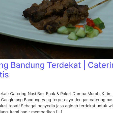
g Bandung Terdekat | Cater
tis
kat: Catering Nasi Box Enak & Paket Domba Murah, Kiri
 Cangkuang Bandung yang terpercaya dengan catering na
usi tepat! Sebagai penyedia jasa aqiqah terdekat untuk w
dung, kami hadir memberikan […]