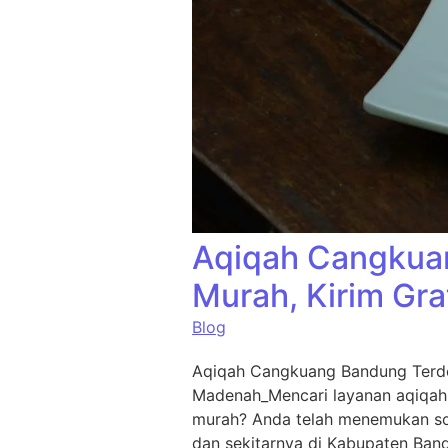
Aqiqah Cangkuan
Murah, Kirim Gra
Blog
Aqiqah Cangkuang Bandung Terde
Madenah_Mencari layanan aqiqah
murah? Anda telah menemukan sol
dan sekitarnya di Kabupaten Ban