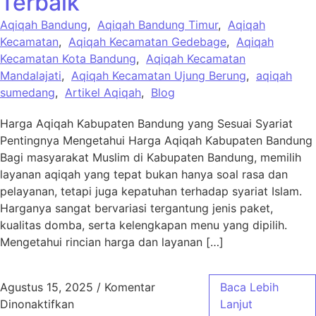
Terbaik
Aqiqah Bandung
,
Aqiqah Bandung Timur
,
Aqiqah
Kecamatan
,
Aqiqah Kecamatan Gedebage
,
Aqiqah
Kecamatan Kota Bandung
,
Aqiqah Kecamatan
Mandalajati
,
Aqiqah Kecamatan Ujung Berung
,
aqiqah
sumedang
,
Artikel Aqiqah
,
Blog
Harga Aqiqah Kabupaten Bandung yang Sesuai Syariat
Pentingnya Mengetahui Harga Aqiqah Kabupaten Bandung
Bagi masyarakat Muslim di Kabupaten Bandung, memilih
layanan aqiqah yang tepat bukan hanya soal rasa dan
pelayanan, tetapi juga kepatuhan terhadap syariat Islam.
Harganya sangat bervariasi tergantung jenis paket,
kualitas domba, serta kelengkapan menu yang dipilih.
Mengetahui rincian harga dan layanan […]
Agustus 15, 2025
/
Komentar
Baca Lebih
pada Harga Aqiqah Kabupaten Bandung Sesua
Dinonaktifkan
Lanjut