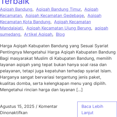
Terbaik
Aqiqah Bandung
,
Aqiqah Bandung Timur
,
Aqiqah
Kecamatan
,
Aqiqah Kecamatan Gedebage
,
Aqiqah
Kecamatan Kota Bandung
,
Aqiqah Kecamatan
Mandalajati
,
Aqiqah Kecamatan Ujung Berung
,
aqiqah
sumedang
,
Artikel Aqiqah
,
Blog
Harga Aqiqah Kabupaten Bandung yang Sesuai Syariat
Pentingnya Mengetahui Harga Aqiqah Kabupaten Bandung
Bagi masyarakat Muslim di Kabupaten Bandung, memilih
layanan aqiqah yang tepat bukan hanya soal rasa dan
pelayanan, tetapi juga kepatuhan terhadap syariat Islam.
Harganya sangat bervariasi tergantung jenis paket,
kualitas domba, serta kelengkapan menu yang dipilih.
Mengetahui rincian harga dan layanan […]
Agustus 15, 2025
/
Komentar
Baca Lebih
pada Harga Aqiqah Kabupaten Bandung Sesua
Dinonaktifkan
Lanjut