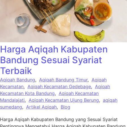
Harga Aqiqah Kabupaten
Bandung Sesuai Syariat
Terbaik
Aqiqah Bandung
,
Aqiqah Bandung Timur
,
Aqiqah
Kecamatan
,
Aqiqah Kecamatan Gedebage
,
Aqiqah
Kecamatan Kota Bandung
,
Aqiqah Kecamatan
Mandalajati
,
Aqiqah Kecamatan Ujung Berung
,
aqiqah
sumedang
,
Artikel Aqiqah
,
Blog
Harga Aqiqah Kabupaten Bandung yang Sesuai Syariat
Pentingnya Mengetahui Harga Aqiqah Kabupaten Bandung