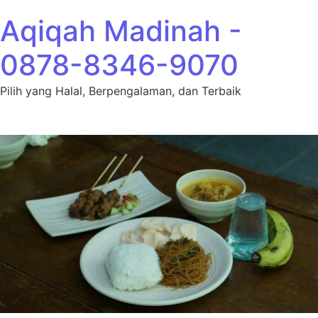
Lewati ke konten
Aqiqah Madinah -
0878-8346-9070
Pilih yang Halal, Berpengalaman, dan Terbaik