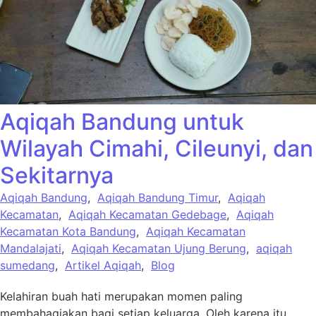
Aqiqah Bandung untuk
Wilayah Cimahi, Cileunyi, dan
Sekitarnya
Aqiqah Bandung
,
Aqiqah Bandung Timur
,
Aqiqah
Kecamatan
,
Aqiqah Kecamatan Gedebage
,
Aqiqah
Kecamatan Kota Bandung
,
Aqiqah Kecamatan
Mandalajati
,
Aqiqah Kecamatan Ujung Berung
,
aqiqah
sumedang
,
Artikel Aqiqah
,
Blog
Kelahiran buah hati merupakan momen paling
membahagiakan bagi setiap keluarga. Oleh karena itu,