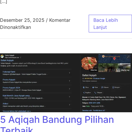
[…]
Desember 25, 2025
/
Komentar
Baca Lebih
pada Aqiqah Bandung Jasa Masak Profesiona
Dinonaktifkan
Lanjut
5 Aqiqah Bandung Pilihan
Terbaik