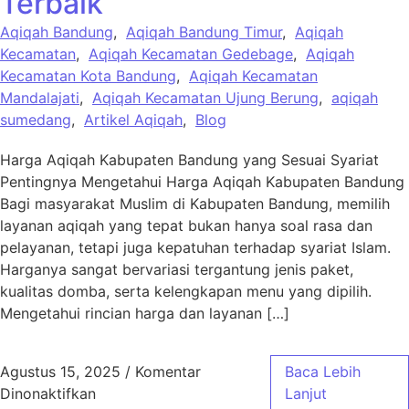
Terbaik
Aqiqah Bandung
,
Aqiqah Bandung Timur
,
Aqiqah
Kecamatan
,
Aqiqah Kecamatan Gedebage
,
Aqiqah
Kecamatan Kota Bandung
,
Aqiqah Kecamatan
Mandalajati
,
Aqiqah Kecamatan Ujung Berung
,
aqiqah
sumedang
,
Artikel Aqiqah
,
Blog
Harga Aqiqah Kabupaten Bandung yang Sesuai Syariat
Pentingnya Mengetahui Harga Aqiqah Kabupaten Bandung
Bagi masyarakat Muslim di Kabupaten Bandung, memilih
layanan aqiqah yang tepat bukan hanya soal rasa dan
pelayanan, tetapi juga kepatuhan terhadap syariat Islam.
Harganya sangat bervariasi tergantung jenis paket,
kualitas domba, serta kelengkapan menu yang dipilih.
Mengetahui rincian harga dan layanan […]
Agustus 15, 2025
/
Komentar
Baca Lebih
pada Harga Aqiqah Kabupaten Bandung Sesua
Dinonaktifkan
Lanjut