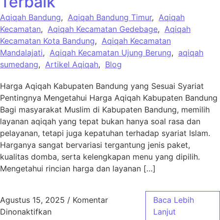
Terbaik
Aqiqah Bandung
,
Aqiqah Bandung Timur
,
Aqiqah
Kecamatan
,
Aqiqah Kecamatan Gedebage
,
Aqiqah
Kecamatan Kota Bandung
,
Aqiqah Kecamatan
Mandalajati
,
Aqiqah Kecamatan Ujung Berung
,
aqiqah
sumedang
,
Artikel Aqiqah
,
Blog
Harga Aqiqah Kabupaten Bandung yang Sesuai Syariat
Pentingnya Mengetahui Harga Aqiqah Kabupaten Bandung
Bagi masyarakat Muslim di Kabupaten Bandung, memilih
layanan aqiqah yang tepat bukan hanya soal rasa dan
pelayanan, tetapi juga kepatuhan terhadap syariat Islam.
Harganya sangat bervariasi tergantung jenis paket,
kualitas domba, serta kelengkapan menu yang dipilih.
Mengetahui rincian harga dan layanan […]
Agustus 15, 2025
/
Komentar
Baca Lebih
pada Harga Aqiqah Kabupaten Bandung Sesua
Dinonaktifkan
Lanjut