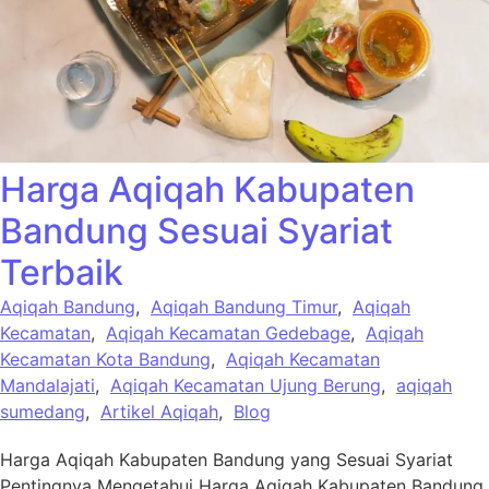
Harga Aqiqah Kabupaten
Bandung Sesuai Syariat
Terbaik
Aqiqah Bandung
,
Aqiqah Bandung Timur
,
Aqiqah
Kecamatan
,
Aqiqah Kecamatan Gedebage
,
Aqiqah
Kecamatan Kota Bandung
,
Aqiqah Kecamatan
Mandalajati
,
Aqiqah Kecamatan Ujung Berung
,
aqiqah
sumedang
,
Artikel Aqiqah
,
Blog
Harga Aqiqah Kabupaten Bandung yang Sesuai Syariat
Pentingnya Mengetahui Harga Aqiqah Kabupaten Bandung