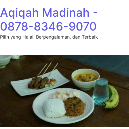
Lewati ke konten
Aqiqah Madinah -
0878-8346-9070
Pilih yang Halal, Berpengalaman, dan Terbaik