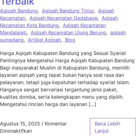
Terbaik
Aqiqah Bandung
,
Aqiqah Bandung Timur
,
Aqiqah
Kecamatan
,
Aqiqah Kecamatan Gedebage
,
Aqiqah
Kecamatan Kota Bandung
,
Aqiqah Kecamatan
Mandalajati
,
Aqiqah Kecamatan Ujung Berung
,
aqiqah
sumedang
,
Artikel Aqiqah
,
Blog
Harga Aqiqah Kabupaten Bandung yang Sesuai Syariat
Pentingnya Mengetahui Harga Aqiqah Kabupaten Bandung
Bagi masyarakat Muslim di Kabupaten Bandung, memilih
layanan aqiqah yang tepat bukan hanya soal rasa dan
pelayanan, tetapi juga kepatuhan terhadap syariat Islam.
Harganya sangat bervariasi tergantung jenis paket,
kualitas domba, serta kelengkapan menu yang dipilih.
Mengetahui rincian harga dan layanan […]
Agustus 15, 2025
/
Komentar
Baca Lebih
pada Harga Aqiqah Kabupaten Bandung Sesua
Dinonaktifkan
Lanjut