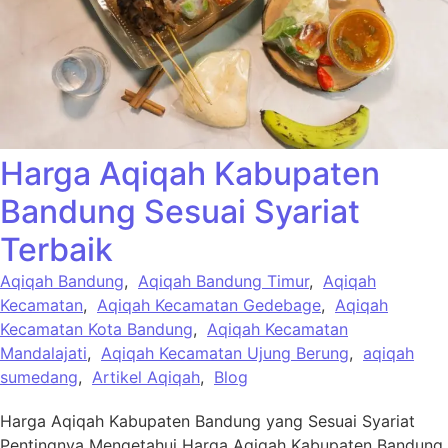
Harga Aqiqah Kabupaten
Bandung Sesuai Syariat
Terbaik
Aqiqah Bandung
,
Aqiqah Bandung Timur
,
Aqiqah
Kecamatan
,
Aqiqah Kecamatan Gedebage
,
Aqiqah
Kecamatan Kota Bandung
,
Aqiqah Kecamatan
Mandalajati
,
Aqiqah Kecamatan Ujung Berung
,
aqiqah
sumedang
,
Artikel Aqiqah
,
Blog
Harga Aqiqah Kabupaten Bandung yang Sesuai Syariat
Pentingnya Mengetahui Harga Aqiqah Kabupaten Bandung