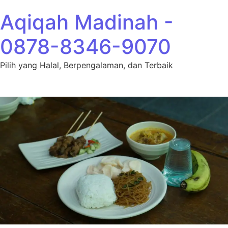
Lewati ke konten
Aqiqah Madinah -
0878-8346-9070
Pilih yang Halal, Berpengalaman, dan Terbaik