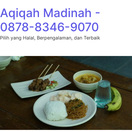
Lewati ke konten
Aqiqah Madinah -
0878-8346-9070
Pilih yang Halal, Berpengalaman, dan Terbaik