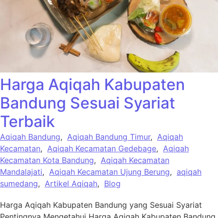
Harga Aqiqah Kabupaten
Bandung Sesuai Syariat
Terbaik
Aqiqah Bandung
,
Aqiqah Bandung Timur
,
Aqiqah
Kecamatan
,
Aqiqah Kecamatan Gedebage
,
Aqiqah
Kecamatan Kota Bandung
,
Aqiqah Kecamatan
Mandalajati
,
Aqiqah Kecamatan Ujung Berung
,
aqiqah
sumedang
,
Artikel Aqiqah
,
Blog
Harga Aqiqah Kabupaten Bandung yang Sesuai Syariat
Pentingnya Mengetahui Harga Aqiqah Kabupaten Bandung