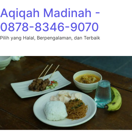
Lewati ke konten
Aqiqah Madinah -
0878-8346-9070
Pilih yang Halal, Berpengalaman, dan Terbaik