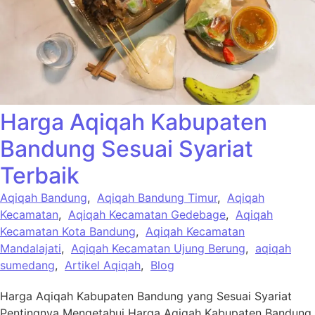
Harga Aqiqah Kabupaten
Bandung Sesuai Syariat
Terbaik
Aqiqah Bandung
,
Aqiqah Bandung Timur
,
Aqiqah
Kecamatan
,
Aqiqah Kecamatan Gedebage
,
Aqiqah
Kecamatan Kota Bandung
,
Aqiqah Kecamatan
Mandalajati
,
Aqiqah Kecamatan Ujung Berung
,
aqiqah
sumedang
,
Artikel Aqiqah
,
Blog
Harga Aqiqah Kabupaten Bandung yang Sesuai Syariat
Pentingnya Mengetahui Harga Aqiqah Kabupaten Bandung