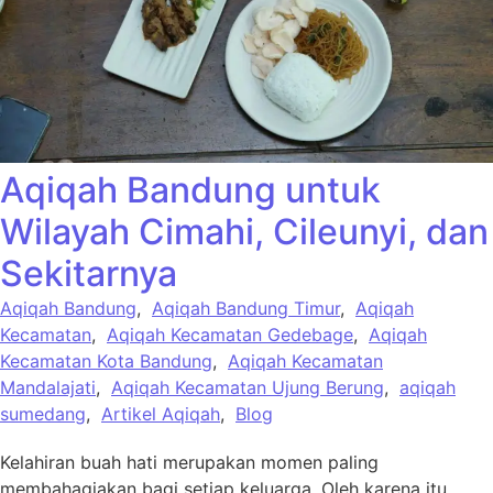
Aqiqah Bandung untuk
Wilayah Cimahi, Cileunyi, dan
Sekitarnya
Aqiqah Bandung
,
Aqiqah Bandung Timur
,
Aqiqah
Kecamatan
,
Aqiqah Kecamatan Gedebage
,
Aqiqah
Kecamatan Kota Bandung
,
Aqiqah Kecamatan
Mandalajati
,
Aqiqah Kecamatan Ujung Berung
,
aqiqah
sumedang
,
Artikel Aqiqah
,
Blog
Kelahiran buah hati merupakan momen paling
membahagiakan bagi setiap keluarga. Oleh karena itu,