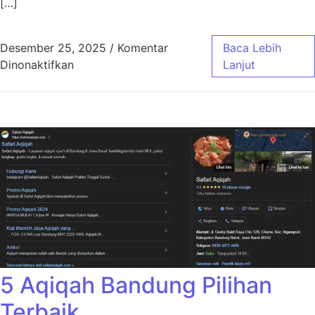
[…]
Desember 25, 2025
/
Komentar
Baca Lebih
pada Aqiqah Bandung Jasa Masak Profesiona
Dinonaktifkan
Lanjut
5 Aqiqah Bandung Pilihan
Terbaik