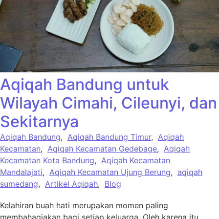
Aqiqah Bandung untuk
Wilayah Cimahi, Cileunyi, dan
Sekitarnya
Aqiqah Bandung
,
Aqiqah Bandung Timur
,
Aqiqah
Kecamatan
,
Aqiqah Kecamatan Gedebage
,
Aqiqah
Kecamatan Kota Bandung
,
Aqiqah Kecamatan
Mandalajati
,
Aqiqah Kecamatan Ujung Berung
,
aqiqah
sumedang
,
Artikel Aqiqah
,
Blog
Kelahiran buah hati merupakan momen paling
membahagiakan bagi setiap keluarga. Oleh karena itu,