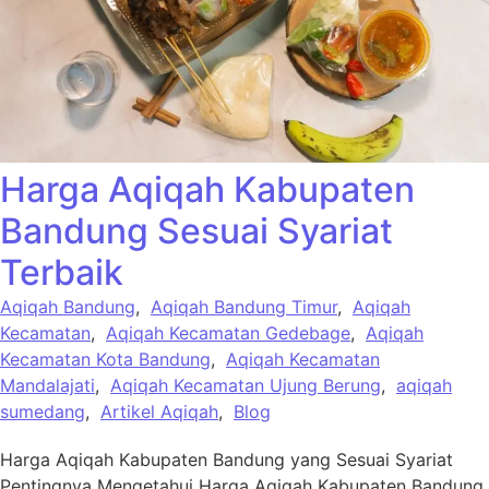
Harga Aqiqah Kabupaten
Bandung Sesuai Syariat
Terbaik
Aqiqah Bandung
,
Aqiqah Bandung Timur
,
Aqiqah
Kecamatan
,
Aqiqah Kecamatan Gedebage
,
Aqiqah
Kecamatan Kota Bandung
,
Aqiqah Kecamatan
Mandalajati
,
Aqiqah Kecamatan Ujung Berung
,
aqiqah
sumedang
,
Artikel Aqiqah
,
Blog
Harga Aqiqah Kabupaten Bandung yang Sesuai Syariat
Pentingnya Mengetahui Harga Aqiqah Kabupaten Bandung