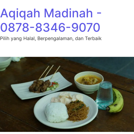
Lewati ke konten
Aqiqah Madinah -
0878-8346-9070
Pilih yang Halal, Berpengalaman, dan Terbaik