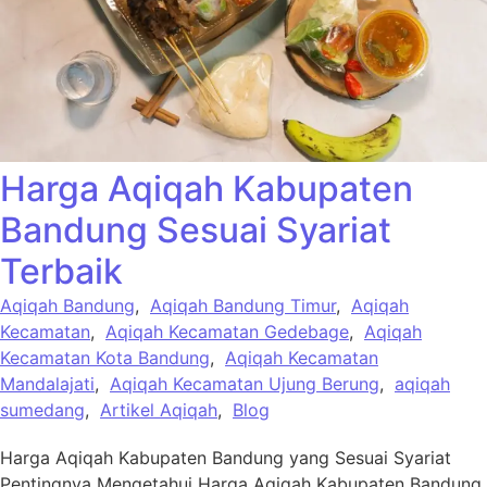
Harga Aqiqah Kabupaten
Bandung Sesuai Syariat
Terbaik
Aqiqah Bandung
,
Aqiqah Bandung Timur
,
Aqiqah
Kecamatan
,
Aqiqah Kecamatan Gedebage
,
Aqiqah
Kecamatan Kota Bandung
,
Aqiqah Kecamatan
Mandalajati
,
Aqiqah Kecamatan Ujung Berung
,
aqiqah
sumedang
,
Artikel Aqiqah
,
Blog
Harga Aqiqah Kabupaten Bandung yang Sesuai Syariat
Pentingnya Mengetahui Harga Aqiqah Kabupaten Bandung