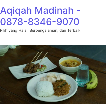
Lewati ke konten
Aqiqah Madinah -
0878-8346-9070
Pilih yang Halal, Berpengalaman, dan Terbaik