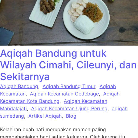
Aqiqah Bandung untuk
Wilayah Cimahi, Cileunyi, dan
Sekitarnya
Aqiqah Bandung
,
Aqiqah Bandung Timur
,
Aqiqah
Kecamatan
,
Aqiqah Kecamatan Gedebage
,
Aqiqah
Kecamatan Kota Bandung
,
Aqiqah Kecamatan
Mandalajati
,
Aqiqah Kecamatan Ujung Berung
,
aqiqah
sumedang
,
Artikel Aqiqah
,
Blog
Kelahiran buah hati merupakan momen paling
membahagiakan bagi setiap keluarga. Oleh karena itu,