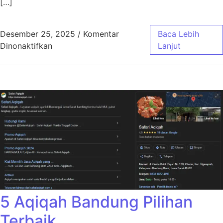
[…]
Desember 25, 2025
/
Komentar
Baca Lebih
pada Aqiqah Bandung Jasa Masak Profesiona
Dinonaktifkan
Lanjut
5 Aqiqah Bandung Pilihan
Terbaik