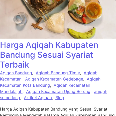
Harga Aqiqah Kabupaten
Bandung Sesuai Syariat
Terbaik
Aqiqah Bandung
,
Aqiqah Bandung Timur
,
Aqiqah
Kecamatan
,
Aqiqah Kecamatan Gedebage
,
Aqiqah
Kecamatan Kota Bandung
,
Aqiqah Kecamatan
Mandalajati
,
Aqiqah Kecamatan Ujung Berung
,
aqiqah
sumedang
,
Artikel Aqiqah
,
Blog
Harga Aqiqah Kabupaten Bandung yang Sesuai Syariat
Pentingnya Mengetahui Harga Aqiqah Kabupaten Bandung