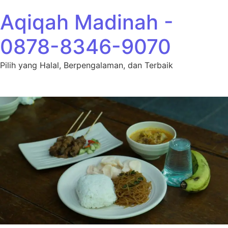
Lewati ke konten
Aqiqah Madinah -
0878-8346-9070
Pilih yang Halal, Berpengalaman, dan Terbaik