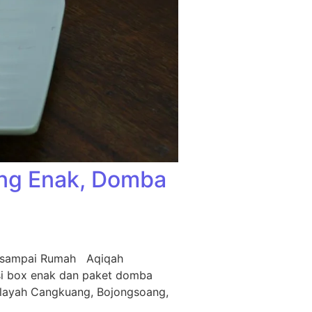
ing Enak, Domba
m sampai Rumah Aqiqah
si box enak dan paket domba
ilayah Cangkuang, Bojongsoang,