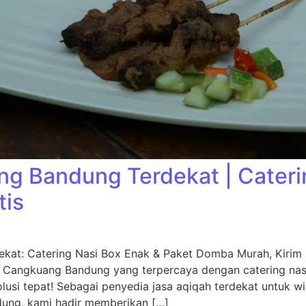
g Bandung Terdekat | Cater
tis
kat: Catering Nasi Box Enak & Paket Domba Murah, Kiri
 Cangkuang Bandung yang terpercaya dengan catering na
usi tepat! Sebagai penyedia jasa aqiqah terdekat untuk w
dung, kami hadir memberikan […]