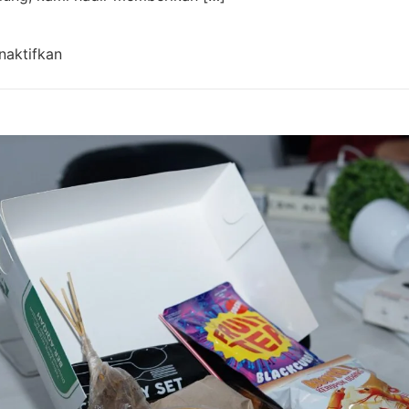
pada Aqiqah Cangkuang Bandung Terdekat | Cater
naktifkan