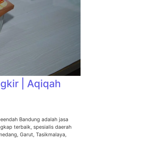
kir | Aqiqah
leendah Bandung adalah jasa
kap terbaik, spesialis daerah
medang, Garut, Tasikmalaya,