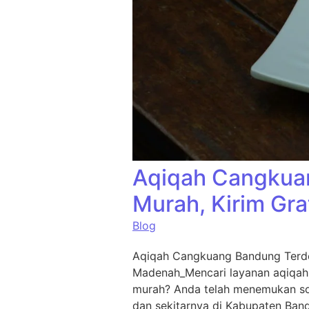
Aqiqah Cangkuan
Murah, Kirim Gra
Blog
Aqiqah Cangkuang Bandung Terde
Madenah_Mencari layanan aqiqah
murah? Anda telah menemukan sol
dan sekitarnya di Kabupaten Ban