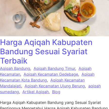
Harga Aqiqah Kabupaten
Bandung Sesuai Syariat
Terbaik
Aqiqah Bandung
,
Aqiqah Bandung Timur
,
Aqiqah
Kecamatan
,
Aqiqah Kecamatan Gedebage
,
Aqiqah
Kecamatan Kota Bandung
,
Aqiqah Kecamatan
Mandalajati
,
Aqiqah Kecamatan Ujung Berung
,
aqiqah
sumedang
,
Artikel Aqiqah
,
Blog
Harga Aqiqah Kabupaten Bandung yang Sesuai Syariat
Pentingnya Mengetahui Harga Aqiqah Kabupaten Bandung