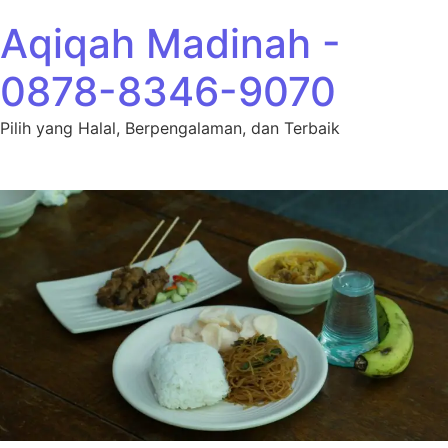
Lewati ke konten
Aqiqah Madinah -
0878-8346-9070
Pilih yang Halal, Berpengalaman, dan Terbaik