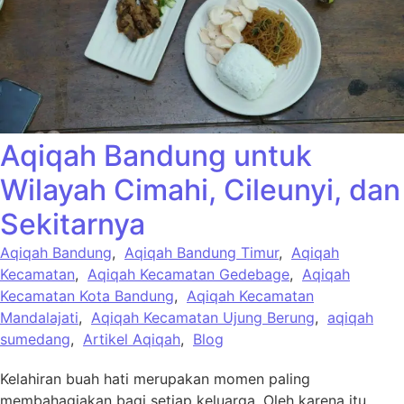
Aqiqah Bandung untuk
Wilayah Cimahi, Cileunyi, dan
Sekitarnya
Aqiqah Bandung
,
Aqiqah Bandung Timur
,
Aqiqah
Kecamatan
,
Aqiqah Kecamatan Gedebage
,
Aqiqah
Kecamatan Kota Bandung
,
Aqiqah Kecamatan
Mandalajati
,
Aqiqah Kecamatan Ujung Berung
,
aqiqah
sumedang
,
Artikel Aqiqah
,
Blog
Kelahiran buah hati merupakan momen paling
membahagiakan bagi setiap keluarga. Oleh karena itu,