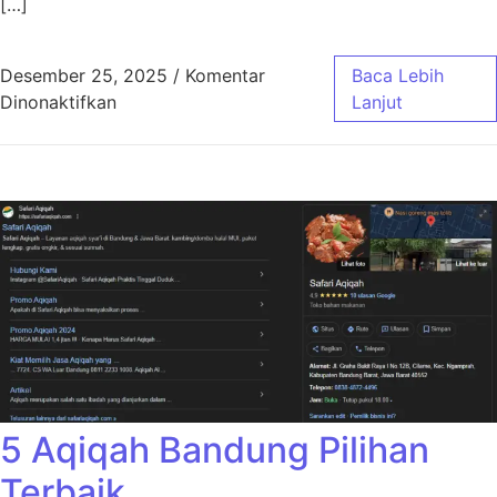
[…]
Desember 25, 2025
/
Komentar
Baca Lebih
pada Aqiqah Bandung Jasa Masak Profesiona
Dinonaktifkan
Lanjut
5 Aqiqah Bandung Pilihan
Terbaik