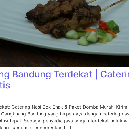
g Bandung Terdekat | Cater
tis
kat: Catering Nasi Box Enak & Paket Domba Murah, Kiri
 Cangkuang Bandung yang terpercaya dengan catering na
usi tepat! Sebagai penyedia jasa aqiqah terdekat untuk w
dung, kami hadir memberikan […]