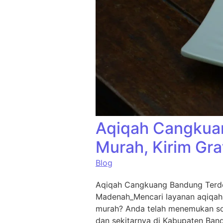
Aqiqah Cangkuan
Murah, Kirim Gra
Blog
Aqiqah Cangkuang Bandung Terde
Madenah_Mencari layanan aqiqah
murah? Anda telah menemukan sol
dan sekitarnya di Kabupaten Ban