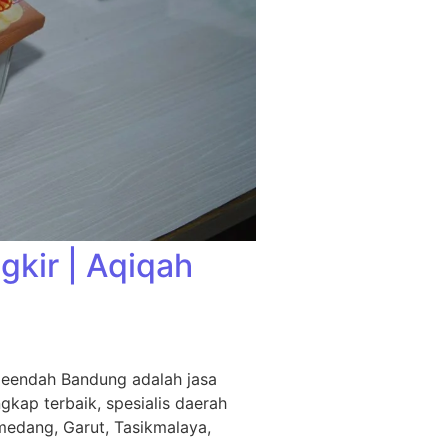
kir | Aqiqah
leendah Bandung adalah jasa
kap terbaik, spesialis daerah
medang, Garut, Tasikmalaya,