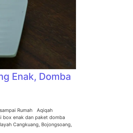
ing Enak, Domba
m sampai Rumah Aqiqah
si box enak dan paket domba
ilayah Cangkuang, Bojongsoang,