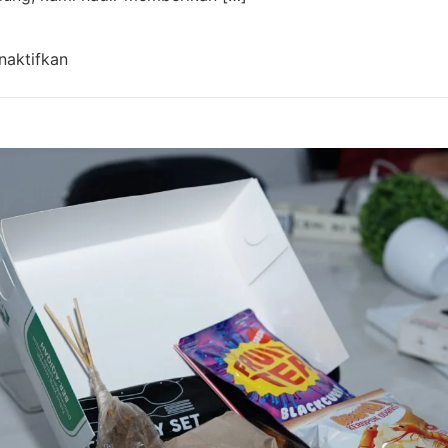
pada Aqiqah Cangkuang Bandung Terdekat | Cater
naktifkan