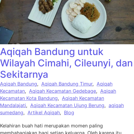
Aqiqah Bandung untuk
Wilayah Cimahi, Cileunyi, dan
Sekitarnya
Aqiqah Bandung
,
Aqiqah Bandung Timur
,
Aqiqah
Kecamatan
,
Aqiqah Kecamatan Gedebage
,
Aqiqah
Kecamatan Kota Bandung
,
Aqiqah Kecamatan
Mandalajati
,
Aqiqah Kecamatan Ujung Berung
,
aqiqah
sumedang
,
Artikel Aqiqah
,
Blog
Kelahiran buah hati merupakan momen paling
membahagiakan bagi setiap keluarga. Oleh karena itu,