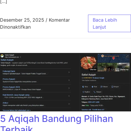
[…]
Desember 25, 2025
/
Komentar
Baca Lebih
pada Aqiqah Bandung Jasa Masak Profesiona
Dinonaktifkan
Lanjut
5 Aqiqah Bandung Pilihan
Terbaik