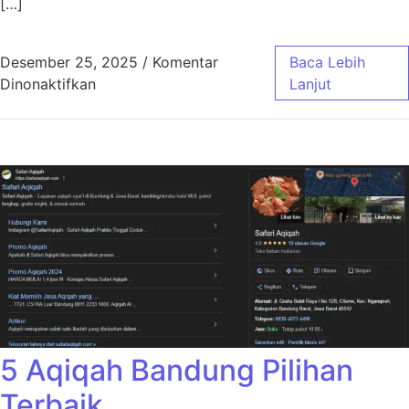
[…]
Desember 25, 2025
/
Komentar
Baca Lebih
pada Aqiqah Bandung Jasa Masak Profesiona
Dinonaktifkan
Lanjut
5 Aqiqah Bandung Pilihan
Terbaik