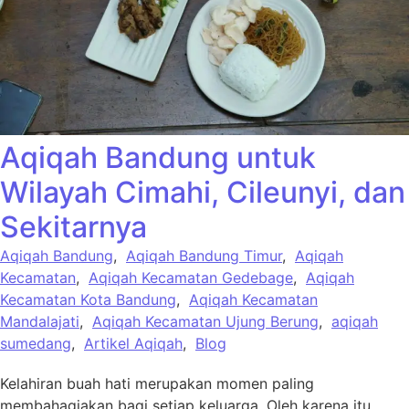
Aqiqah Bandung untuk
Wilayah Cimahi, Cileunyi, dan
Sekitarnya
Aqiqah Bandung
,
Aqiqah Bandung Timur
,
Aqiqah
Kecamatan
,
Aqiqah Kecamatan Gedebage
,
Aqiqah
Kecamatan Kota Bandung
,
Aqiqah Kecamatan
Mandalajati
,
Aqiqah Kecamatan Ujung Berung
,
aqiqah
sumedang
,
Artikel Aqiqah
,
Blog
Kelahiran buah hati merupakan momen paling
membahagiakan bagi setiap keluarga. Oleh karena itu,