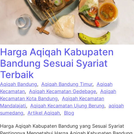
Harga Aqiqah Kabupaten
Bandung Sesuai Syariat
Terbaik
Aqiqah Bandung
,
Aqiqah Bandung Timur
,
Aqiqah
Kecamatan
,
Aqiqah Kecamatan Gedebage
,
Aqiqah
Kecamatan Kota Bandung
,
Aqiqah Kecamatan
Mandalajati
,
Aqiqah Kecamatan Ujung Berung
,
aqiqah
sumedang
,
Artikel Aqiqah
,
Blog
Harga Aqiqah Kabupaten Bandung yang Sesuai Syariat
Pentingnya Mengetahui Harga Aqiqah Kabupaten Bandung