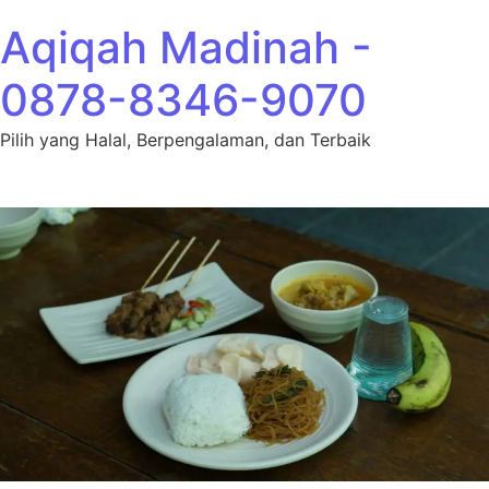
Lewati ke konten
Aqiqah Madinah -
0878-8346-9070
Pilih yang Halal, Berpengalaman, dan Terbaik