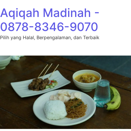
Lewati ke konten
Aqiqah Madinah -
0878-8346-9070
Pilih yang Halal, Berpengalaman, dan Terbaik