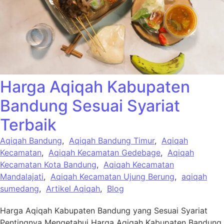
Harga Aqiqah Kabupaten
Bandung Sesuai Syariat
Terbaik
Aqiqah Bandung
,
Aqiqah Bandung Timur
,
Aqiqah
Kecamatan
,
Aqiqah Kecamatan Gedebage
,
Aqiqah
Kecamatan Kota Bandung
,
Aqiqah Kecamatan
Mandalajati
,
Aqiqah Kecamatan Ujung Berung
,
aqiqah
sumedang
,
Artikel Aqiqah
,
Blog
Harga Aqiqah Kabupaten Bandung yang Sesuai Syariat
Pentingnya Mengetahui Harga Aqiqah Kabupaten Bandung