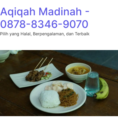
Lewati ke konten
Aqiqah Madinah -
0878-8346-9070
Pilih yang Halal, Berpengalaman, dan Terbaik