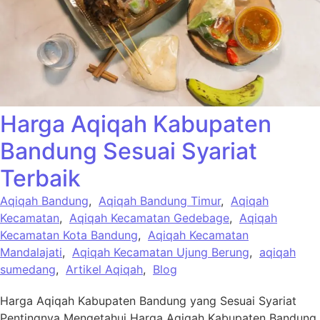
Harga Aqiqah Kabupaten
Bandung Sesuai Syariat
Terbaik
Aqiqah Bandung
,
Aqiqah Bandung Timur
,
Aqiqah
Kecamatan
,
Aqiqah Kecamatan Gedebage
,
Aqiqah
Kecamatan Kota Bandung
,
Aqiqah Kecamatan
Mandalajati
,
Aqiqah Kecamatan Ujung Berung
,
aqiqah
sumedang
,
Artikel Aqiqah
,
Blog
Harga Aqiqah Kabupaten Bandung yang Sesuai Syariat
Pentingnya Mengetahui Harga Aqiqah Kabupaten Bandung