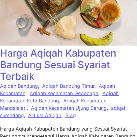
Harga Aqiqah Kabupaten
Bandung Sesuai Syariat
Terbaik
Aqiqah Bandung
,
Aqiqah Bandung Timur
,
Aqiqah
Kecamatan
,
Aqiqah Kecamatan Gedebage
,
Aqiqah
Kecamatan Kota Bandung
,
Aqiqah Kecamatan
Mandalajati
,
Aqiqah Kecamatan Ujung Berung
,
aqiqah
sumedang
,
Artikel Aqiqah
,
Blog
Harga Aqiqah Kabupaten Bandung yang Sesuai Syariat
Pentingnya Mengetahui Harga Aqiqah Kabupaten Bandung