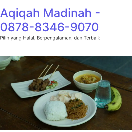
Lewati ke konten
Aqiqah Madinah -
0878-8346-9070
Pilih yang Halal, Berpengalaman, dan Terbaik