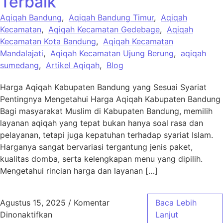
Terbaik
Aqiqah Bandung
,
Aqiqah Bandung Timur
,
Aqiqah
Kecamatan
,
Aqiqah Kecamatan Gedebage
,
Aqiqah
Kecamatan Kota Bandung
,
Aqiqah Kecamatan
Mandalajati
,
Aqiqah Kecamatan Ujung Berung
,
aqiqah
sumedang
,
Artikel Aqiqah
,
Blog
Harga Aqiqah Kabupaten Bandung yang Sesuai Syariat
Pentingnya Mengetahui Harga Aqiqah Kabupaten Bandung
Bagi masyarakat Muslim di Kabupaten Bandung, memilih
layanan aqiqah yang tepat bukan hanya soal rasa dan
pelayanan, tetapi juga kepatuhan terhadap syariat Islam.
Harganya sangat bervariasi tergantung jenis paket,
kualitas domba, serta kelengkapan menu yang dipilih.
Mengetahui rincian harga dan layanan […]
Agustus 15, 2025
/
Komentar
Baca Lebih
pada Harga Aqiqah Kabupaten Bandung Sesua
Dinonaktifkan
Lanjut