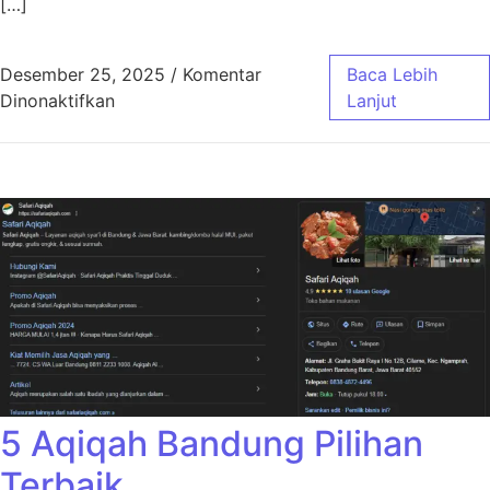
[…]
Desember 25, 2025
/
Komentar
Baca Lebih
pada Aqiqah Bandung Jasa Masak Profesiona
Dinonaktifkan
Lanjut
5 Aqiqah Bandung Pilihan
Terbaik