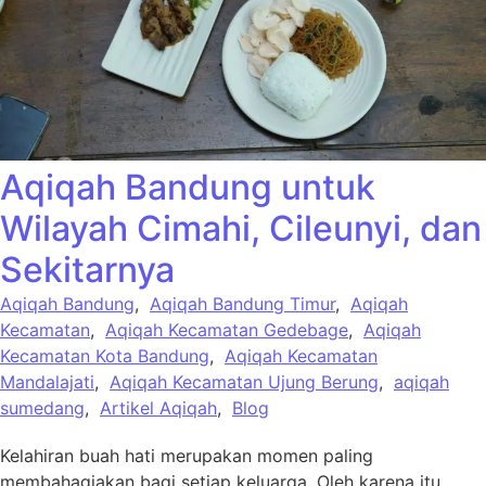
Aqiqah Bandung untuk
Wilayah Cimahi, Cileunyi, dan
Sekitarnya
Aqiqah Bandung
,
Aqiqah Bandung Timur
,
Aqiqah
Kecamatan
,
Aqiqah Kecamatan Gedebage
,
Aqiqah
Kecamatan Kota Bandung
,
Aqiqah Kecamatan
Mandalajati
,
Aqiqah Kecamatan Ujung Berung
,
aqiqah
sumedang
,
Artikel Aqiqah
,
Blog
Kelahiran buah hati merupakan momen paling
membahagiakan bagi setiap keluarga. Oleh karena itu,