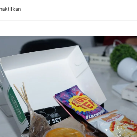
pada Aqiqah Cangkuang Bandung Terdekat | Cater
naktifkan