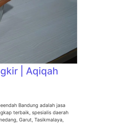
kir | Aqiqah
leendah Bandung adalah jasa
kap terbaik, spesialis daerah
medang, Garut, Tasikmalaya,