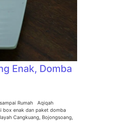
ing Enak, Domba
m sampai Rumah Aqiqah
si box enak dan paket domba
ilayah Cangkuang, Bojongsoang,