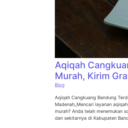
Aqiqah Cangkuan
Murah, Kirim Gra
Blog
Aqiqah Cangkuang Bandung Terde
Madenah_Mencari layanan aqiqah
murah? Anda telah menemukan sol
dan sekitarnya di Kabupaten Ban