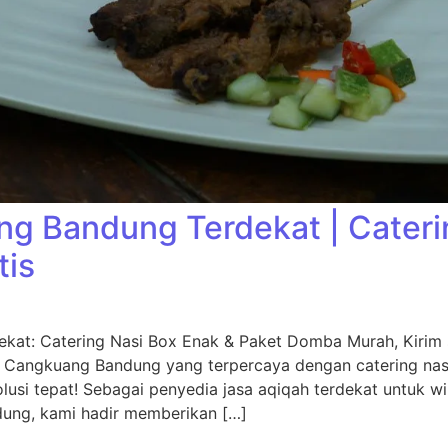
g Bandung Terdekat | Cater
tis
kat: Catering Nasi Box Enak & Paket Domba Murah, Kiri
 Cangkuang Bandung yang terpercaya dengan catering na
usi tepat! Sebagai penyedia jasa aqiqah terdekat untuk w
dung, kami hadir memberikan […]