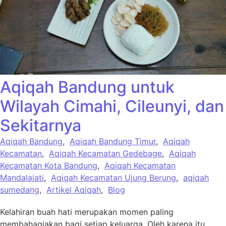
Aqiqah Bandung untuk
Wilayah Cimahi, Cileunyi, dan
Sekitarnya
Aqiqah Bandung
,
Aqiqah Bandung Timur
,
Aqiqah
Kecamatan
,
Aqiqah Kecamatan Gedebage
,
Aqiqah
Kecamatan Kota Bandung
,
Aqiqah Kecamatan
Mandalajati
,
Aqiqah Kecamatan Ujung Berung
,
aqiqah
sumedang
,
Artikel Aqiqah
,
Blog
Kelahiran buah hati merupakan momen paling
membahagiakan bagi setiap keluarga. Oleh karena itu,