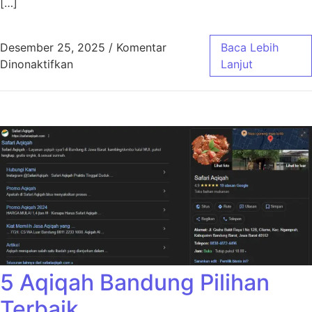
[…]
Desember 25, 2025
/
Komentar
Baca Lebih
pada Aqiqah Bandung Jasa Masak Profesiona
Dinonaktifkan
Lanjut
5 Aqiqah Bandung Pilihan
Terbaik